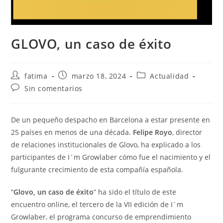
GLOVO, un caso de éxito
Autor
Publicación
Categoría
fatima
marzo 18, 2024
Actualidad
de
de
de
Comentarios
Sin comentarios
la
la
la
de
entrada:
entrada:
entrada:
la
entrada:
De un pequeño despacho en Barcelona a estar presente en
25 países en menos de una década.
Felipe Royo
, director
de relaciones institucionales de Glovo, ha explicado a los
participantes de I´m Growlaber cómo fue el nacimiento y el
fulgurante crecimiento de esta compañía española.
“
Glovo, un caso de éxito
” ha sido el título de este
encuentro online, el tercero de la VII edición de I´m
Growlaber, el programa concurso de emprendimiento