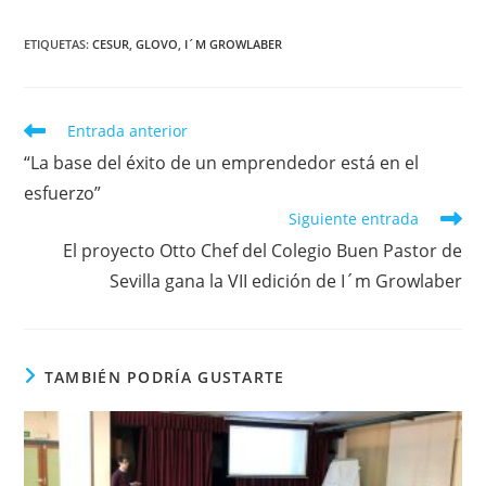
ETIQUETAS
:
CESUR
,
GLOVO
,
I´M GROWLABER
Leer
Entrada anterior
más
“La base del éxito de un emprendedor está en el
artículos
esfuerzo”
Siguiente entrada
El proyecto Otto Chef del Colegio Buen Pastor de
Sevilla gana la VII edición de I´m Growlaber
TAMBIÉN PODRÍA GUSTARTE