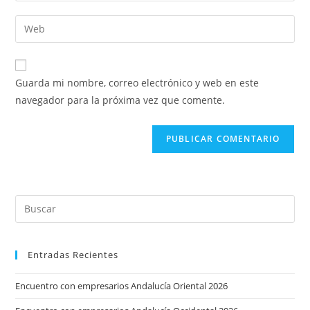
nombre
dirección
Introduce
de
de
la
usuario
correo
URL
para
electrónico
de
comentar
Guarda mi nombre, correo electrónico y web en este
para
tu
navegador para la próxima vez que comente.
comentar
web
(opcional)
Entradas Recientes
Encuentro con empresarios Andalucía Oriental 2026