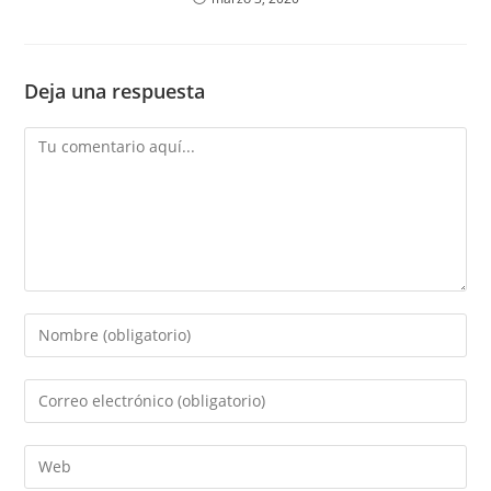
Deja una respuesta
Comentario
Introduce
tu
nombre
Introduce
o
tu
nombre
dirección
Introduce
de
de
la
usuario