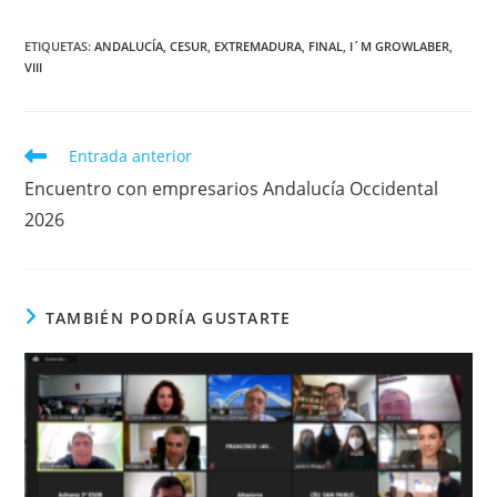
ETIQUETAS
:
ANDALUCÍA
,
CESUR
,
EXTREMADURA
,
FINAL
,
I´M GROWLABER
,
VIII
Leer
Entrada anterior
más
Encuentro con empresarios Andalucía Occidental
artículos
2026
TAMBIÉN PODRÍA GUSTARTE