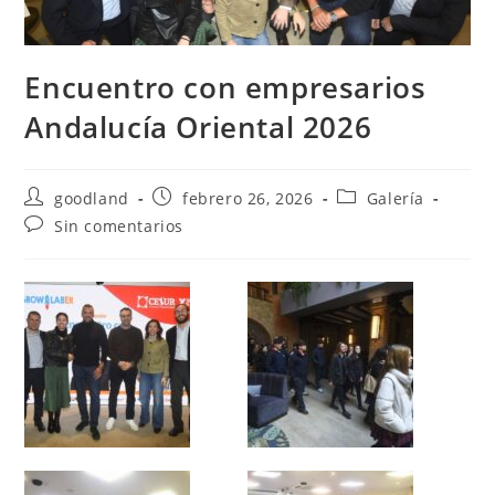
Encuentro con empresarios
Andalucía Oriental 2026
Autor
Publicación
Categoría
goodland
febrero 26, 2026
Galería
de
de
de
Comentarios
Sin comentarios
la
la
la
de
entrada:
entrada:
entrada:
la
entrada: