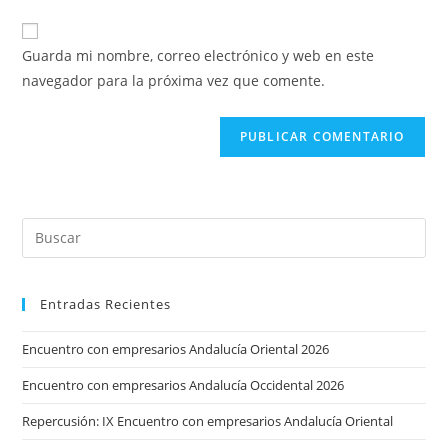
correo
URL
para
electrónico
de
comentar
Guarda mi nombre, correo electrónico y web en este
para
tu
navegador para la próxima vez que comente.
comentar
web
(opcional)
Entradas Recientes
Encuentro con empresarios Andalucía Oriental 2026
Encuentro con empresarios Andalucía Occidental 2026
Repercusión: IX Encuentro con empresarios Andalucía Oriental