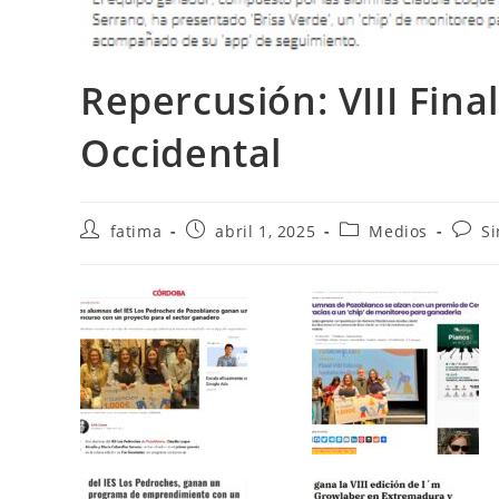
Repercusión: VIII Fin
Occidental
Autor
Publicación
Categoría
Comen
fatima
abril 1, 2025
Medios
Si
de
de
de
de
la
la
la
la
entrada:
entrada:
entrada:
entra