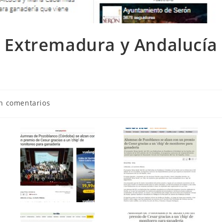
al Extremadura y Andalucía
tarios
n comentarios
da: