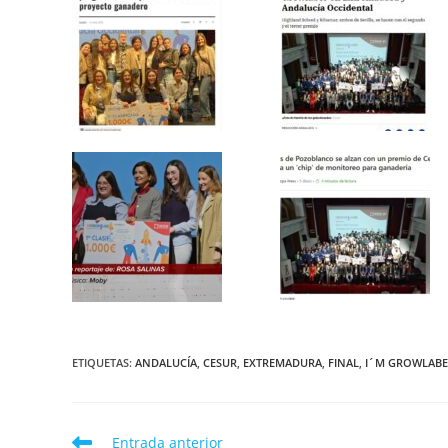
ETIQUETAS
:
ANDALUCÍA
,
CESUR
,
EXTREMADURA
,
FINAL
,
I´M GROWLAB
Leer
Entrada anterior