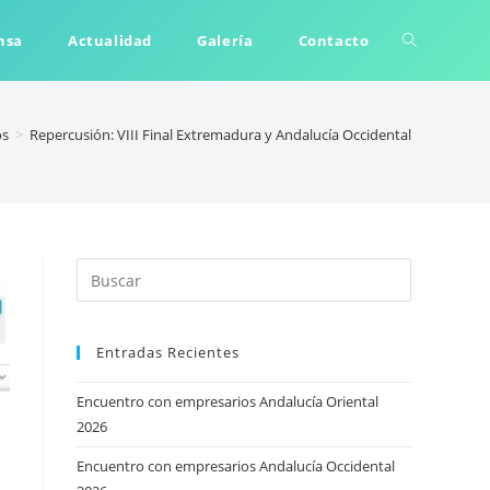
Alternar
nsa
Actualidad
Galería
Contacto
búsqueda
os
>
Repercusión: VIII Final Extremadura y Andalucía Occidental
de
la
Entradas Recientes
web
Encuentro con empresarios Andalucía Oriental
2026
Encuentro con empresarios Andalucía Occidental