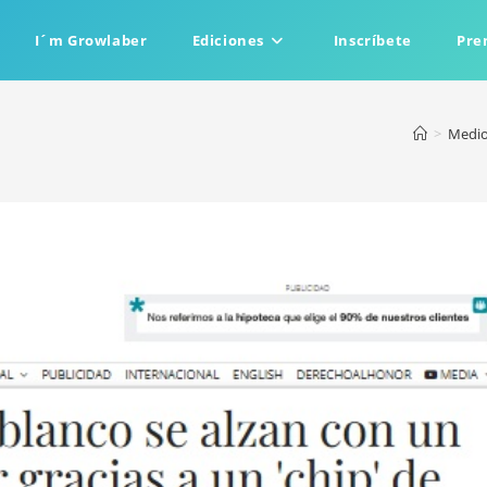
I´m Growlaber
Ediciones
Inscríbete
Pre
>
Medi