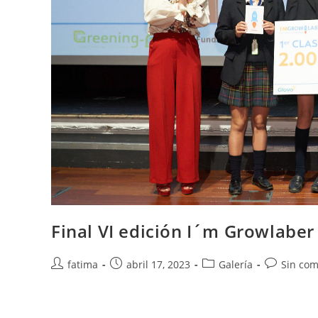
Final VI edición I´m Growlaber
Autor
Publicación
Categoría
Comentari
fatima
abril 17, 2023
Galería
Sin com
de
de
de
de
la
la
la
la
entrada:
entrada:
entrada:
entrada: