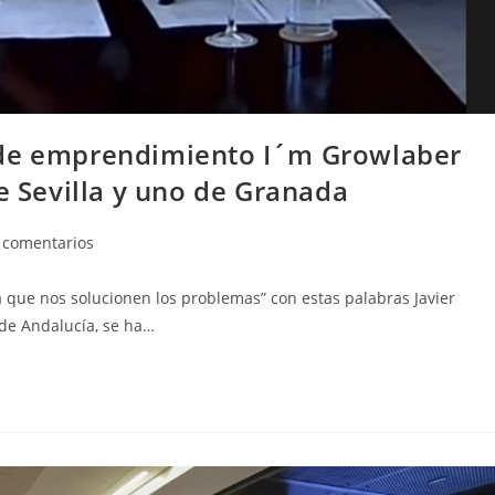
 de emprendimiento I´m Growlaber
e Sevilla y uno de Granada
arios
 comentarios
que nos solucionen los problemas” con estas palabras Javier
a:
 de Andalucía, se ha…