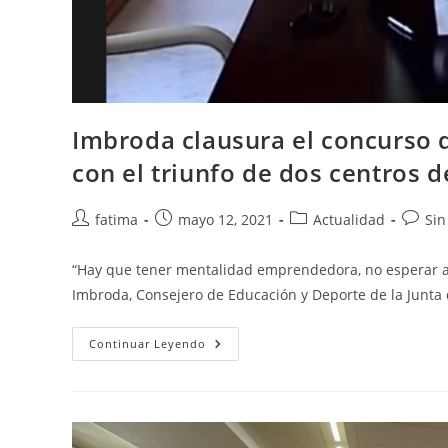
Imbroda clausura el concurso
con el triunfo de dos centros d
Autor
Publicación
Categoría
Coment
fatima
mayo 12, 2021
Actualidad
Sin
de
de
de
de
la
la
la
la
“Hay que tener mentalidad emprendedora, no esperar a 
entrada:
entrada:
entrada:
entrad
Imbroda, Consejero de Educación y Deporte de la Junta
Imbroda
Continuar Leyendo
Clausura
El
Concurso
De
Emprendimiento
I
´m