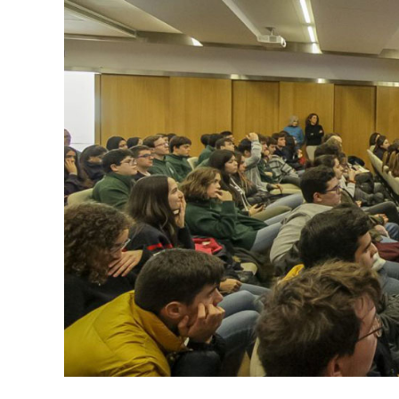
Growlaber
Con
El
Triunfo
De
Dos
Centros
De
Sevilla
Y
Uno
De
Granada