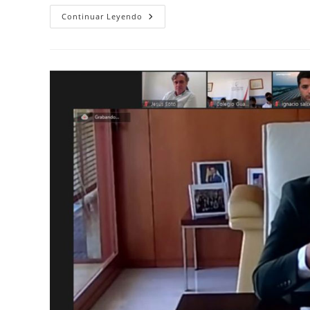
Final
Continuar Leyendo
VI
Edición
I
´m
Growlaber