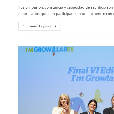
la
la
la
la
Ilusión, pasión, constancia y capacidad de sacrificio s
entrada:
entrada:
entrada:
entrad
empresarios que han participado en un encuentro con 
“La
Continuar Leyendo
Base
Del
Éxito
De
Un
Emprendedor
Está
En
El
Esfuerzo”