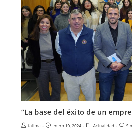
“La base del éxito de un empre
Autor
Publicación
Categoría
Comen
fatima
enero 10, 2024
Actualidad
Si
de
de
de
de