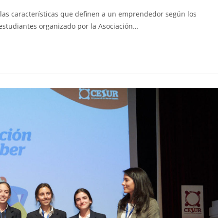
on las características que definen a un emprendedor según los
a:
estudiantes organizado por la Asociación…