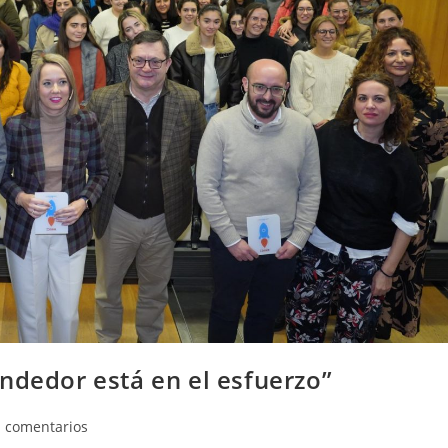
ndedor está en el esfuerzo”
tarios
n comentarios