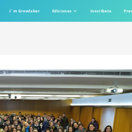
I´m Growlaber
Ediciones
Inscríbete
Pre