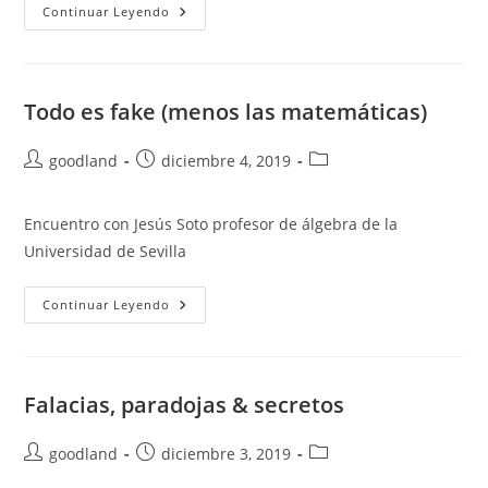
Algoritmos
Continuar Leyendo
Para
Un
Mundo
Peor
Todo es fake (menos las matemáticas)
Autor
Publicación
Categoría
goodland
diciembre 4, 2019
de
de
de
la
la
la
Encuentro con Jesús Soto profesor de álgebra de la
entrada:
entrada:
entrada:
Universidad de Sevilla
Todo
Continuar Leyendo
Es
Fake
(menos
Las
Matemáticas)
Falacias, paradojas & secretos
Autor
Publicación
Categoría
goodland
diciembre 3, 2019
de
de
de