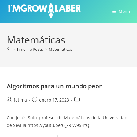
Ir
al
Menú
contenido
Matemáticas
>
Timeline Posts
>
Matemáticas
Algoritmos para un mundo peor
Autor
Publicación
Categoría
fatima
enero 17, 2023
de
de
de
la
la
la
Con Jesús Soto, profesor de Matemáticas de la Universidad
entrada:
entrada:
entrada:
de Sevilla https://youtu.be/6_kRiW95HtQ