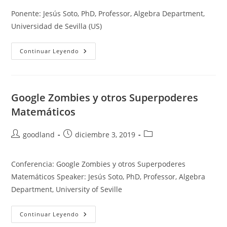
la
la
la
Ponente: Jesús Soto, PhD, Professor, Algebra Department,
entrada:
entrada:
entrada:
Universidad de Sevilla (US)
Falacias,
Continuar Leyendo
Paradojas
&
Secretos
Google Zombies y otros Superpoderes
Matemáticos
Autor
Publicación
Categoría
goodland
diciembre 3, 2019
de
de
de
la
la
la
Conferencia: Google Zombies y otros Superpoderes
entrada:
entrada:
entrada:
Matemáticos Speaker: Jesús Soto, PhD, Professor, Algebra
Department, University of Seville
Google
Continuar Leyendo
Zombies