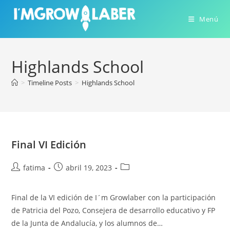
Ir
al
Menú
contenido
Highlands School
>
Timeline Posts
>
Highlands School
Final VI Edición
Autor
Publicación
Categoría
fatima
abril 19, 2023
de
de
de
la
la
la
Final de la VI edición de I´m Growlaber con la participación
entrada:
entrada:
entrada:
de Patricia del Pozo, Consejera de desarrollo educativo y FP
de la Junta de Andalucía, y los alumnos de…