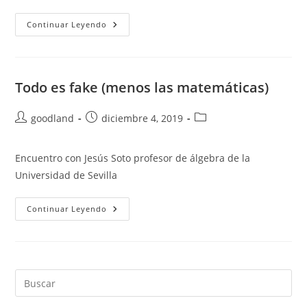
Final
Continuar Leyendo
VI
Edición
Todo es fake (menos las matemáticas)
Autor
Publicación
Categoría
goodland
diciembre 4, 2019
de
de
de
la
la
la
Encuentro con Jesús Soto profesor de álgebra de la
entrada:
entrada:
entrada:
Universidad de Sevilla
Todo
Continuar Leyendo
Es
Fake
(menos
Las
Matemáticas)