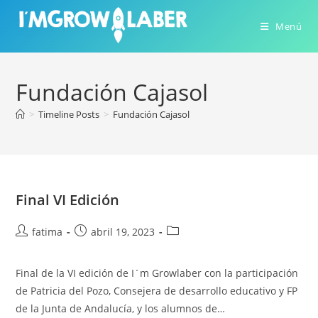
Ir
al
Menú
contenido
Fundación Cajasol
>
Timeline Posts
>
Fundación Cajasol
Final VI Edición
Autor
Publicación
Categoría
fatima
abril 19, 2023
de
de
de
la
la
la
Final de la VI edición de I´m Growlaber con la participación
entrada:
entrada:
entrada:
de Patricia del Pozo, Consejera de desarrollo educativo y FP
de la Junta de Andalucía, y los alumnos de…