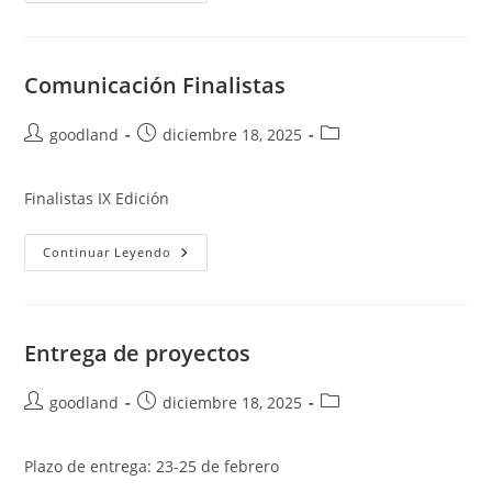
Occidental
Comunicación Finalistas
Autor
Publicación
Categoría
goodland
diciembre 18, 2025
de
de
de
la
la
la
Finalistas IX Edición
entrada:
entrada:
entrada:
Comunicación
Continuar Leyendo
Finalistas
Entrega de proyectos
Autor
Publicación
Categoría
goodland
diciembre 18, 2025
de
de
de
la
la
la
Plazo de entrega: 23-25 de febrero
entrada:
entrada:
entrada: