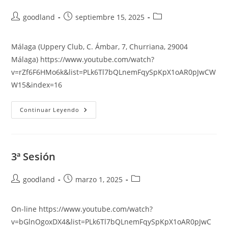
Autor
Publicación
Categoría
goodland
septiembre 15, 2025
de
de
de
la
la
la
Málaga (Uppery Club, C. Ámbar, 7, Churriana, 29004
entrada:
entrada:
entrada:
Málaga) https://www.youtube.com/watch?
v=rZf6F6HMo6k&list=PLk6Tl7bQLnemFqySpKpX1oAR0pJwCW
W15&index=16
2ª
Continuar Leyendo
Sesión
And.
Oriental
3ª Sesión
Autor
Publicación
Categoría
goodland
marzo 1, 2025
de
de
de
la
la
la
On-line https://www.youtube.com/watch?
entrada:
entrada:
entrada:
v=bGlnOgoxDX4&list=PLk6Tl7bQLnemFqySpKpX1oAR0pJwC