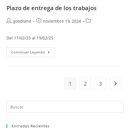
La
VIII
Plazo de entrega de los trabajos
Edición
Autor
Publicación
Categoría
goodland
noviembre 19, 2024
de
de
de
la
la
la
Del 17/02/25 al 19/02/25
entrada:
entrada:
entrada:
Plazo
Continuar Leyendo
De
Entrega
De
Los
Trabajos
1
2
3
Ir a la 
Entradas Recientes