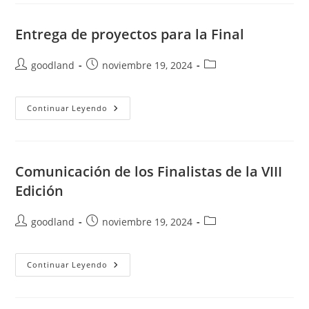
Entrega de proyectos para la Final
Autor
Publicación
Categoría
goodland
noviembre 19, 2024
de
de
de
la
la
la
entrada:
entrada:
Entrega
entrada:
Continuar Leyendo
De
Proyectos
Para
La
Final
Comunicación de los Finalistas de la VIII
Edición
Autor
Publicación
Categoría
goodland
noviembre 19, 2024
de
de
de
la
la
la
entrada:
entrada:
Comunicación
entrada:
Continuar Leyendo
De
Los
Finalistas
De