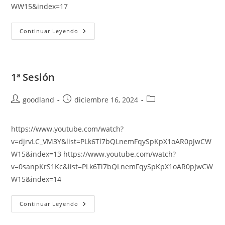
WW15&index=17
3ª
Continuar Leyendo
Sesión
1ª Sesión
Autor
Publicación
Categoría
goodland
diciembre 16, 2024
de
de
de
la
la
la
https://www.youtube.com/watch?
entrada:
entrada:
entrada:
v=djrvLC_VM3Y&list=PLk6Tl7bQLnemFqySpKpX1oAR0pJwCW
W15&index=13 https://www.youtube.com/watch?
v=0sanpKrS1Kc&list=PLk6Tl7bQLnemFqySpKpX1oAR0pJwCW
W15&index=14
1ª
Continuar Leyendo
Sesión