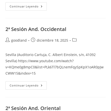
Entrega
Continuar Leyendo
De
Proyectos
2ª Sesión And. Occidental
Autor
Publicación
Categoría
goodland
diciembre 18, 2025
de
de
de
la
la
la
Sevilla (Auditorio Cartuja, C. Albert Einstein, s/n, 41092
entrada:
entrada:
entrada:
Sevilla) https://www.youtube.com/watch?
v=KQme0g8mpC0&list=PLk6Tl7bQLnemFqySpKpX1oAR0pJw
CWW15&index=15
2ª
Continuar Leyendo
Sesión
And.
Occidental
2ª Sesión And. Oriental