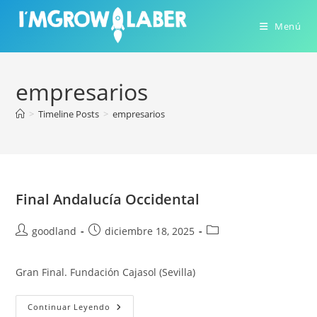
Ir
al
Menú
contenido
empresarios
>
Timeline Posts
>
empresarios
Final Andalucía Occidental
Autor
Publicación
Categoría
goodland
diciembre 18, 2025
de
de
de
la
la
la
Gran Final. Fundación Cajasol (Sevilla)
entrada:
entrada:
entrada:
Final
Continuar Leyendo
Andalucía