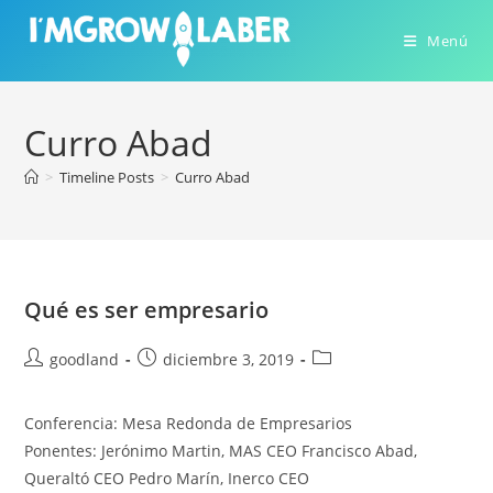
Ir
al
Menú
contenido
Curro Abad
>
Timeline Posts
>
Curro Abad
Qué es ser empresario
Autor
Publicación
Categoría
goodland
diciembre 3, 2019
de
de
de
la
la
la
Conferencia: Mesa Redonda de Empresarios
entrada:
entrada:
entrada:
Ponentes: Jerónimo Martin, MAS CEO Francisco Abad,
Queraltó CEO Pedro Marín, Inerco CEO