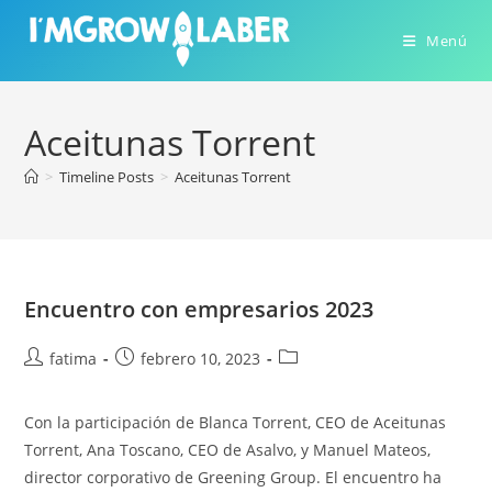
Ir
al
Menú
contenido
Aceitunas Torrent
>
Timeline Posts
>
Aceitunas Torrent
Encuentro con empresarios 2023
Autor
Publicación
Categoría
fatima
febrero 10, 2023
de
de
de
la
la
la
Con la participación de Blanca Torrent, CEO de Aceitunas
entrada:
entrada:
entrada:
Torrent, Ana Toscano, CEO de Asalvo, y Manuel Mateos,
director corporativo de Greening Group. El encuentro ha