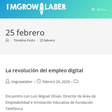
Ir
al
Menú
contenido
25 febrero
>
Timeline Posts
>
25 febrero
La revolución del empleo digital
Autor
Publicación
Categoría
imgrowlaber
febrero 26, 2020
de
de
de
la
la
la
Encuentro con Luis Miguel Olivas, Director de Área de
entrada:
entrada:
entrada:
Empleabilidad e Innovación Educativa de Fundación
Telefónica