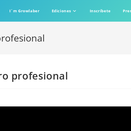
I´m Growlaber
Ediciones
Inscríbete
Pre
rofesional
o profesional