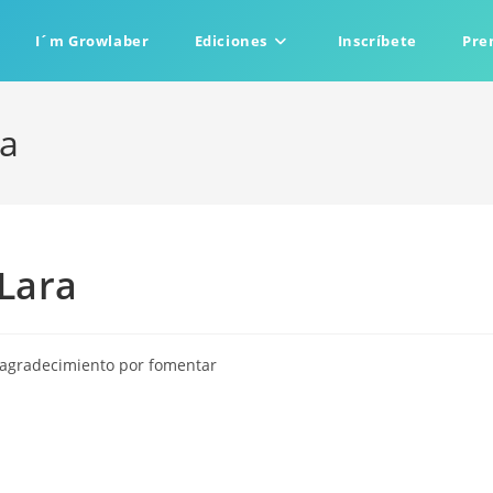
I´m Growlaber
Ediciones
Inscríbete
Pre
ra
Lara
 agradecimiento por fomentar