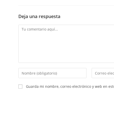
Deja una respuesta
Comentario
Introduce
Introduce
tu
tu
nombre
dirección
Guarda mi nombre, correo electrónico y web en es
o
de
nombre
correo
de
electrónico
usuario
para