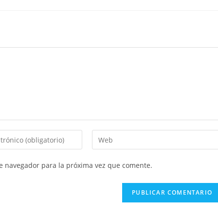
Introduce
la
URL
te navegador para la próxima vez que comente.
de
tu
web
(opcional)