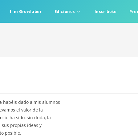
I´m Growlaber
Ediciones
Inscríbete
Pre
e habéis dado a mis alumnos
levamos el valor de la
cio ha sido, sin duda, la
n sus propias ideas y
o posible.