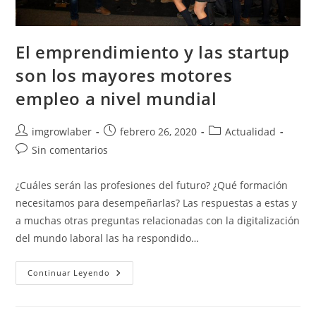
El emprendimiento y las startup
son los mayores motores
empleo a nivel mundial
Autor
Publicación
Categoría
imgrowlaber
febrero 26, 2020
Actualidad
de
de
de
Comentarios
Sin comentarios
la
la
la
de
entrada:
entrada:
entrada:
la
¿Cuáles serán las profesiones del futuro? ¿Qué formación
entrada:
necesitamos para desempeñarlas? Las respuestas a estas y
a muchas otras preguntas relacionadas con la digitalización
del mundo laboral las ha respondido…
El
Continuar Leyendo
Emprendimiento
Y
Las
Startup