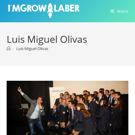
Ir
al
Menú
contenido
Luis Miguel Olivas
>
Luis Miguel Olivas