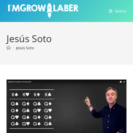
Ir
al
Menú
contenido
Jesús Soto
>
Jesús Soto