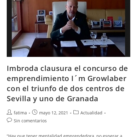
Imbroda clausura el concurso de
emprendimiento I´m Growlaber
con el triunfo de dos centros de
Sevilla y uno de Granada
Autor
Publicación
Categoría
fatima
mayo 12, 2021
Actualidad
de
de
de
Comentarios
Sin comentarios
la
la
la
de
entrada:
entrada:
entrada:
la
“Hay que tener mentalidad emprendedora, no esperar a