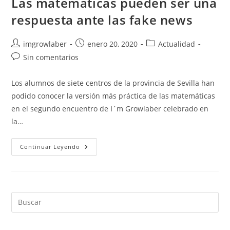
Las matemáticas pueden ser una
respuesta ante las fake news
Autor
Publicación
Categoría
imgrowlaber
enero 20, 2020
Actualidad
de
de
de
Comentarios
Sin comentarios
la
la
la
de
entrada:
entrada:
entrada:
la
Los alumnos de siete centros de la provincia de Sevilla han
entrada:
podido conocer la versión más práctica de las matemáticas
en el segundo encuentro de I´m Growlaber celebrado en
la…
Las
Continuar Leyendo
Matemáticas
Pueden
Ser
Una
Respuesta
Ante
Las
Fake
News