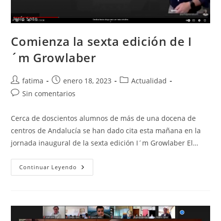
Comienza la sexta edición de I
´m Growlaber
Autor
Publicación
Categoría
fatima
enero 18, 2023
Actualidad
de
de
de
Comentarios
Sin comentarios
la
la
la
de
entrada:
entrada:
entrada:
la
Cerca de doscientos alumnos de más de una docena de
entrada:
centros de Andalucía se han dado cita esta mañana en la
jornada inaugural de la sexta edición I´m Growlaber El…
Comienza
Continuar Leyendo
La
Sexta
Edición
De
I
´m
Growlaber