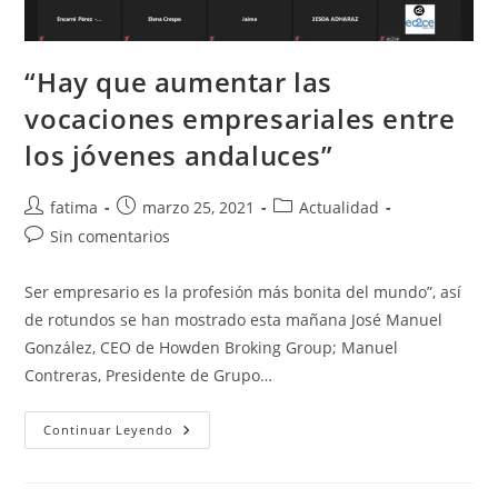
“Hay que aumentar las
vocaciones empresariales entre
los jóvenes andaluces”
Autor
Publicación
Categoría
fatima
marzo 25, 2021
Actualidad
de
de
de
Comentarios
Sin comentarios
la
la
la
de
entrada:
entrada:
entrada:
la
Ser empresario es la profesión más bonita del mundo”, así
entrada:
de rotundos se han mostrado esta mañana José Manuel
González, CEO de Howden Broking Group; Manuel
Contreras, Presidente de Grupo…
“Hay
Continuar Leyendo
Que
Aumentar
Las
Vocaciones