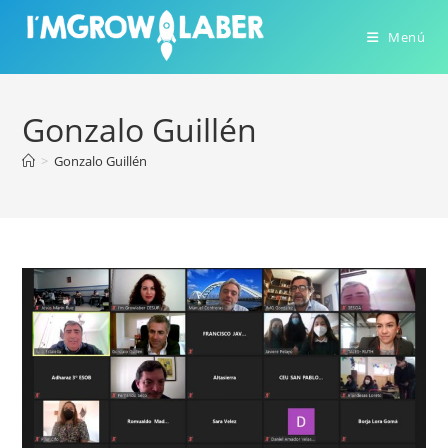
Ir
al
Menú
contenido
Gonzalo Guillén
>
Gonzalo Guillén