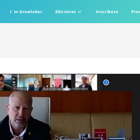
I´m Growlaber
Ediciones
Inscríbete
Pre