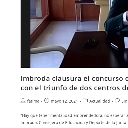
Imbroda clausura el concurso
con el triunfo de dos centros d
Autor
Publicación
Categoría
Coment
fatima
mayo 12, 2021
Actualidad
Sin
de
de
de
de
la
la
la
la
“Hay que tener mentalidad emprendedora, no esperar a 
entrada:
entrada:
entrada:
entrad
Imbroda, Consejero de Educación y Deporte de la Junta