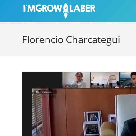
Ir
al
contenido
Florencio Charcategui