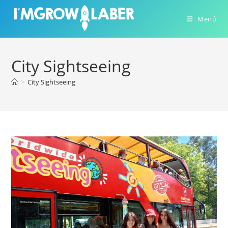
Ir
al
Menú
contenido
City Sightseeing
>
City Sightseeing