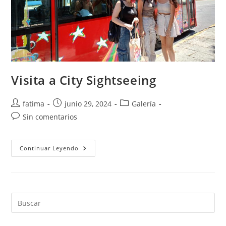
Visita a City Sightseeing
Autor
Publicación
Categoría
fatima
junio 29, 2024
Galería
de
de
de
Comentarios
Sin comentarios
la
la
la
de
entrada:
entrada:
entrada:
la
entrada:
Visita
Continuar Leyendo
A
City
Sightseeing