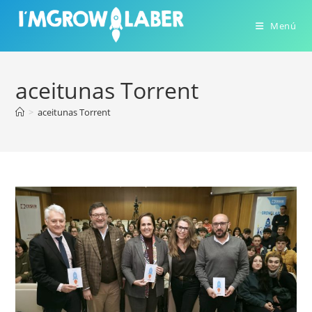
Ir
al
Menú
contenido
aceitunas Torrent
>
aceitunas Torrent