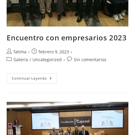
Encuentro con empresarios 2023
Autor
Publicación
fatima
febrero 9, 2023
de
de
Categoría
Comentarios
Galería
/
Uncategorized
Sin comentarios
la
la
de
de
entrada:
entrada:
la
la
entrada:
Encuentro
entrada:
Continuar Leyendo
Con
Empresarios
2023