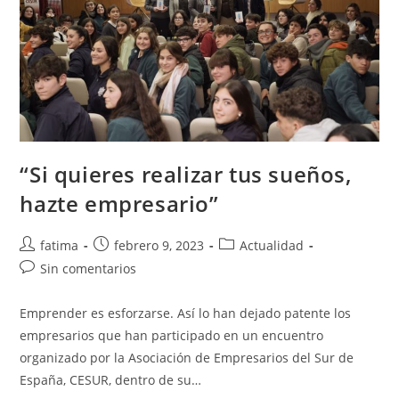
“Si quieres realizar tus sueños,
hazte empresario”
Autor
Publicación
Categoría
fatima
febrero 9, 2023
Actualidad
de
de
de
Comentarios
Sin comentarios
la
la
la
de
entrada:
entrada:
entrada:
la
Emprender es esforzarse. Así lo han dejado patente los
entrada:
empresarios que han participado en un encuentro
organizado por la Asociación de Empresarios del Sur de
España, CESUR, dentro de su…