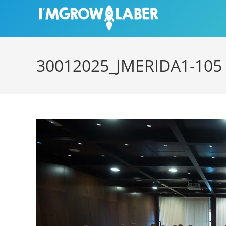
Ir
al
contenido
30012025_JMERIDA1-105