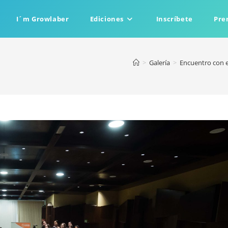
I´m Growlaber
Ediciones
Inscríbete
Pre
>
Galería
>
Encuentro con e